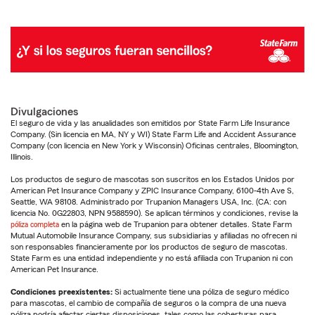
Divulgaciones
El seguro de vida y las anualidades son emitidos por State Farm Life Insurance
Company. (Sin licencia en MA, NY y WI) State Farm Life and Accident Assurance
Company (con licencia en New York y Wisconsin) Oficinas centrales, Bloomington,
Illinois.
Los productos de seguro de mascotas son suscritos en los Estados Unidos por
American Pet Insurance Company y ZPIC Insurance Company, 6100-4th Ave S,
Seattle, WA 98108. Administrado por Trupanion Managers USA, Inc. (CA: con
licencia No. 0G22803, NPN 9588590). Se aplican términos y condiciones, revise la
póliza completa
en la página web de Trupanion para obtener detalles. State Farm
Mutual Automobile Insurance Company, sus subsidiarias y afiliadas no ofrecen ni
son responsables financieramente por los productos de seguro de mascotas.
State Farm es una entidad independiente y no está afiliada con Trupanion ni con
American Pet Insurance.
Condiciones preexistentes:
Si actualmente tiene una póliza de seguro médico
para mascotas, el cambio de compañía de seguros o la compra de una nueva
póliza podría afectar ciertas disposiciones, tales como las coberturas para