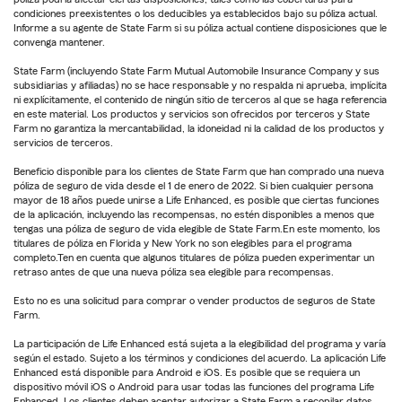
condiciones preexistentes o los deducibles ya establecidos bajo su póliza actual.
Informe a su agente de State Farm si su póliza actual contiene disposiciones que le
convenga mantener.
State Farm (incluyendo State Farm Mutual Automobile Insurance Company y sus
subsidiarias y afiliadas) no se hace responsable y no respalda ni aprueba, implícita
ni explícitamente, el contenido de ningún sitio de terceros al que se haga referencia
en este material. Los productos y servicios son ofrecidos por terceros y State
Farm no garantiza la mercantabilidad, la idoneidad ni la calidad de los productos y
servicios de terceros.
Beneficio disponible para los clientes de State Farm que han comprado una nueva
póliza de seguro de vida desde el 1 de enero de 2022. Si bien cualquier persona
mayor de 18 años puede unirse a Life Enhanced, es posible que ciertas funciones
de la aplicación, incluyendo las recompensas, no estén disponibles a menos que
tengas una póliza de seguro de vida elegible de State Farm.En este momento, los
titulares de póliza en Florida y New York no son elegibles para el programa
completo.Ten en cuenta que algunos titulares de póliza pueden experimentar un
retraso antes de que una nueva póliza sea elegible para recompensas.
Esto no es una solicitud para comprar o vender productos de seguros de State
Farm.
La participación de Life Enhanced está sujeta a la elegibilidad del programa y varía
según el estado. Sujeto a los términos y condiciones del acuerdo. La aplicación Life
Enhanced está disponible para Android e iOS. Es posible que se requiera un
dispositivo móvil iOS o Android para usar todas las funciones del programa Life
Enhanced. Los clientes deben aceptar autorizar a State Farm a recopilar datos