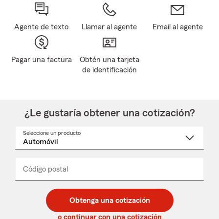
Agente de texto
Llamar al agente
Email al agente
Pagar una factura
Obtén una tarjeta
de identificación
¿Le gustaría obtener una cotización?
Seleccione un producto
Seleccione
un
nombre
de
producto
del
Código postal
Ingresa
Ingresa
_____
menú
un
un
desplegable
código
código
postal
postal
Obtenga una cotización
de
de
5
5
o continuar con una cotización