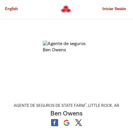
Pasar
al
English
Iniciar Sesión
contenido
principal
Comienzo
del
contenido
principal
®
AGENTE DE SEGUROS DE STATE FARM
,
LITTLE ROCK
, AR
Ben Owens